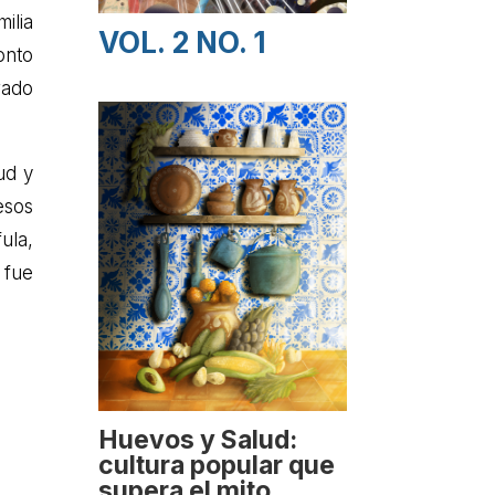
ilia
VOL. 2 NO. 1
onto
rado
ud y
esos
ula,
 fue
Huevos y Salud:
cultura popular que
supera el mito