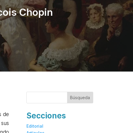
ncois Chopin
Secciones
s de
 sus
Editorial
undo
Artículos