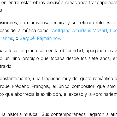
én entre estas obras dieciséis creaciones traspapelada
a.
iones, su maravillosa técnica y su refinamiento estilíst
uosos de la música como:
Wolfgang Amadeus Mozart
,
Lu
Brahms
, o
Serguéi Rajmáninov
.
a a tocar el piano solo en la obscuridad, apagando las v
o un niño prodigio que tocaba desde los siete años, e
traído.
constantemente, una fragilidad muy del gusto romántico d
orque Frédéric François, el único compositor que sólo
co que aborrecía la exhibición, el exceso y la «ordinariez
la historia musical. Sus contemporáneos llegaron a afi