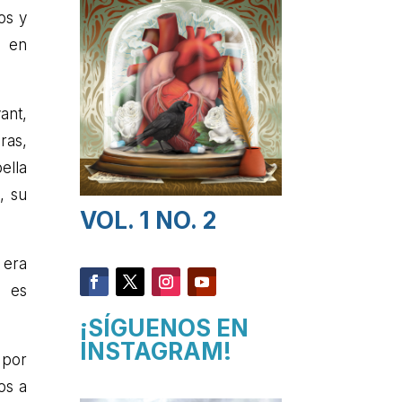
os y
s en
ant,
ras,
ella
, su
VOL. 1 NO. 2
 era
o es
¡SÍGUENOS EN
INSTAGRAM!
 por
os a