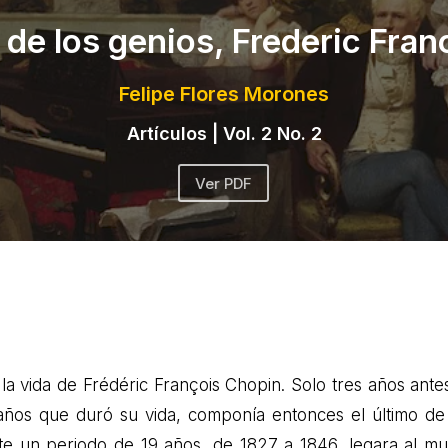
 de los genios, Frederic Fra
Felipe Flores Morones
Artículos
|
Vol. 2 No. 2
Ver PDF
la vida de Frédéric François Chopin. Solo tres años ante
años que duró su vida, componía entonces el último de
te un periodo de 19 años, de 1827 a 1846, legara al m