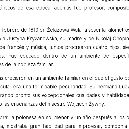
nticos de esa época, además fue profesor, composit
e febrero de 1810 en Żelazowa Wola, a sesenta kilómetro
Tekla Justyna Kryżanowska, su madre y de Nikolaj Chopin
e francés y música, juntos procrearon cuatro hijos, si
los. Fue educado dentro de un ambiente de específ
s de la nobleza familiar.
 crecieron en un ambiente familiar en el que el gusto po
ticular era una formidable peculiaridad. Su hermana Lud
rando pronto sus excepcionales cualidades y habilidade
ajo las enseñanzas del maestro Wojciech Żywny.
bra: la polonesa en sol menor y un año después a los 
ía, mostraba gran habilidad para improvisar, componía