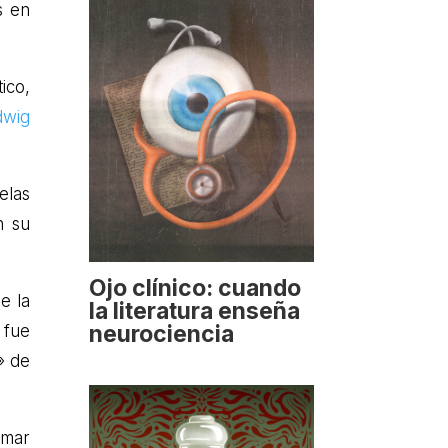
s en
ico,
dwig
elas
n su
Ojo clínico: cuando
e la
la literatura enseña
neurociencia
 fue
» de
rmar