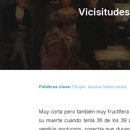
Vicisitudes
Palabras clave:
Chopin, música, tuberculosis
Muy corta pero también muy fructífera 
su muerte cuando tenía 36 de los 39 
veintiún nocturnos, cosecha que duran