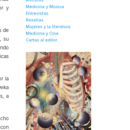
Medicina y Música
or y
Entrevistas
Reseñas
Mujeres y la literatura
s de
Medicina y Cine
, su
Cartas al editor
endo
icas
r la
wika
s, a
ocho
 con