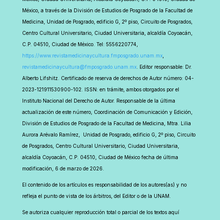
México, a través de la División de Estudios de Posgrado de la Facultad de
Medicina, Unidad de Posgrado, edificio G, 2º piso, Circuito de Posgrados,
Centro Cultural Universitario, Ciudad Universitaria, alcaldía Coyoacán,
C.P. 04510, Ciudad de México. Tel: 5556220774,
https://www.revistamedicinaycultura.fmposgrado.unam.mx
,
revistamedicinaycultura@fmposgrado.unam.mx
. Editor responsable: Dr.
Alberto Lifshitz. Certificado de reserva de derechos de Autor número: 04-
2023-121911530900-102. ISSN: en trámite, ambos otorgados por el
Instituto Nacional del Derecho de Autor. Responsable de la última
actualización de este número, Coordinación de Comunicación y Edición,
División de Estudios de Posgrado de la Facultad de Medicina, Mtra. Lilia
Aurora Arévalo Ramírez, Unidad de Posgrado, edificio G, 2º piso, Circuito
de Posgrados, Centro Cultural Universitario, Ciudad Universitaria,
alcaldía Coyoacán, C.P. 04510, Ciudad de México fecha de última
modificación, 6 de marzo de 2026.
El contenido de los artículos es responsabilidad de los autores(as) y no
refleja el punto de vista de los árbitros, del Editor o de la UNAM.
Se autoriza cualquier reproducción total o parcial de los textos aquí