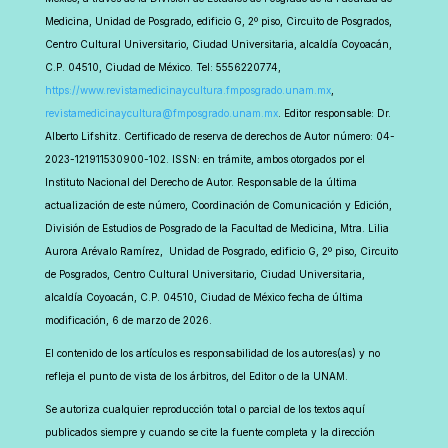
Medicina, Unidad de Posgrado, edificio G, 2º piso, Circuito de Posgrados,
Centro Cultural Universitario, Ciudad Universitaria, alcaldía Coyoacán,
C.P. 04510, Ciudad de México. Tel: 5556220774,
https://www.revistamedicinaycultura.fmposgrado.unam.mx
,
revistamedicinaycultura@fmposgrado.unam.mx
. Editor responsable: Dr.
Alberto Lifshitz. Certificado de reserva de derechos de Autor número: 04-
2023-121911530900-102. ISSN: en trámite, ambos otorgados por el
Instituto Nacional del Derecho de Autor. Responsable de la última
actualización de este número, Coordinación de Comunicación y Edición,
División de Estudios de Posgrado de la Facultad de Medicina, Mtra. Lilia
Aurora Arévalo Ramírez, Unidad de Posgrado, edificio G, 2º piso, Circuito
de Posgrados, Centro Cultural Universitario, Ciudad Universitaria,
alcaldía Coyoacán, C.P. 04510, Ciudad de México fecha de última
modificación, 6 de marzo de 2026.
El contenido de los artículos es responsabilidad de los autores(as) y no
refleja el punto de vista de los árbitros, del Editor o de la UNAM.
Se autoriza cualquier reproducción total o parcial de los textos aquí
publicados siempre y cuando se cite la fuente completa y la dirección