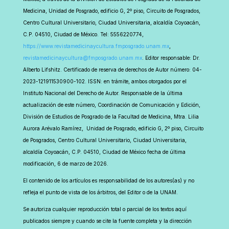
Medicina, Unidad de Posgrado, edificio G, 2º piso, Circuito de Posgrados,
Centro Cultural Universitario, Ciudad Universitaria, alcaldía Coyoacán,
C.P. 04510, Ciudad de México. Tel: 5556220774,
https://www.revistamedicinaycultura.fmposgrado.unam.mx
,
revistamedicinaycultura@fmposgrado.unam.mx
. Editor responsable: Dr.
Alberto Lifshitz. Certificado de reserva de derechos de Autor número: 04-
2023-121911530900-102. ISSN: en trámite, ambos otorgados por el
Instituto Nacional del Derecho de Autor. Responsable de la última
actualización de este número, Coordinación de Comunicación y Edición,
División de Estudios de Posgrado de la Facultad de Medicina, Mtra. Lilia
Aurora Arévalo Ramírez, Unidad de Posgrado, edificio G, 2º piso, Circuito
de Posgrados, Centro Cultural Universitario, Ciudad Universitaria,
alcaldía Coyoacán, C.P. 04510, Ciudad de México fecha de última
modificación, 6 de marzo de 2026.
El contenido de los artículos es responsabilidad de los autores(as) y no
refleja el punto de vista de los árbitros, del Editor o de la UNAM.
Se autoriza cualquier reproducción total o parcial de los textos aquí
publicados siempre y cuando se cite la fuente completa y la dirección