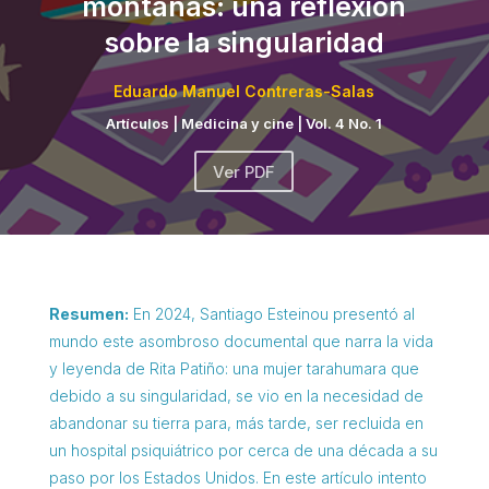
montañas: una reflexión
sobre la singularidad
Eduardo Manuel Contreras-Salas
Artículos
|
Medicina y cine
|
Vol. 4 No. 1
Ver PDF
Resumen:
En 2024, Santiago Esteinou presentó al
mundo este asombroso documental que narra la vida
y leyenda de Rita Patiño: una mujer tarahumara que
debido a su singularidad, se vio en la necesidad de
abandonar su tierra para, más tarde, ser recluida en
un hospital psiquiátrico por cerca de una década a su
paso por los Estados Unidos. En este artículo intento